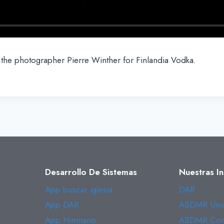
f the photographer Pierre Winther for Finlandia Vodka.
Desarrollo De Sistemas
Nuestras In
App buscar iglesia
DAR
App DAR
ASDMR Unió
App Himnario
ASDMR Conf