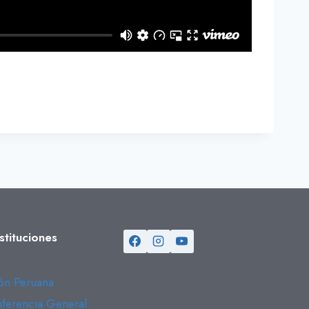
stituciones
n Peruana
erencia General