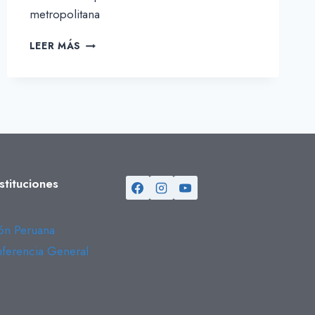
metropolitana
LOURDES
LEER MÁS
PAOLA
CÓRDOVA
LEDESMA
stituciones
n Peruana
erencia General