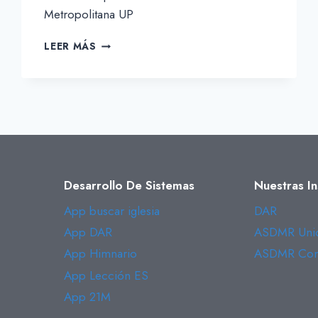
Metropolitana UP
AUGUSTO
LEER MÁS
CHINO
APAZA
Desarrollo De Sistemas
Nuestras In
App buscar iglesia
DAR
App DAR
ASDMR Unió
App Himnario
ASDMR Conf
App Lección ES
App 21M