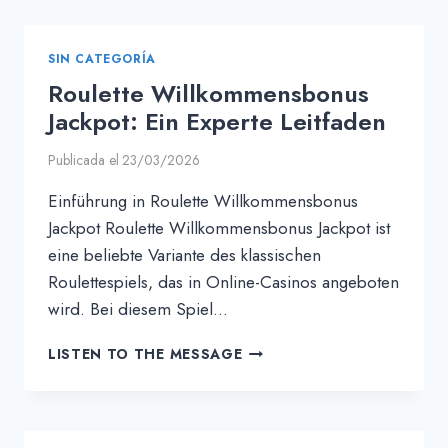
EXPERTS:
USA
HIGH
SIN CATEGORÍA
RTP
Roulette Willkommensbonus
Jackpot: Ein Experte Leitfaden
Publicada el
23/03/2026
Einführung in Roulette Willkommensbonus
Jackpot Roulette Willkommensbonus Jackpot ist
eine beliebte Variante des klassischen
Roulettespiels, das in Online-Casinos angeboten
wird. Bei diesem Spiel…
ROULETTE
LISTEN TO THE MESSAGE
WILLKOMMENSBONUS
JACKPOT:
EIN
EXPERTE