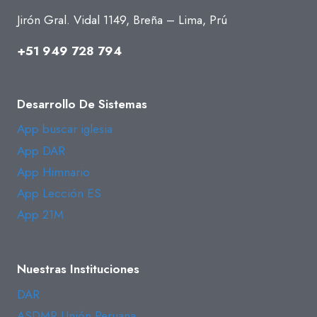
Jirón Gral. Vidal 1149, Breña – Lima, Prú
+51 949 728 794
Desarrollo De Sistemas
App buscar iglesia
App DAR
App Himnario
App Lección ES
App 21M
Nuestras Instituciones
DAR
ASDMR Unión Peruana