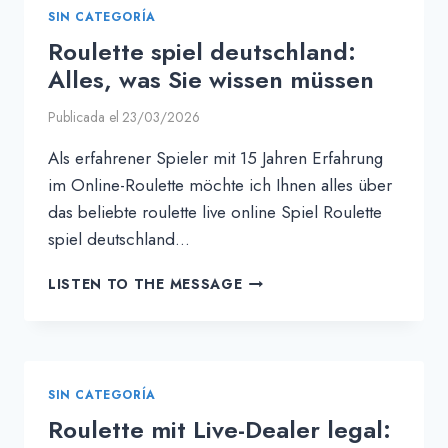
LEITFADEN
SIN CATEGORÍA
Roulette spiel deutschland:
Alles, was Sie wissen müssen
Publicada el
23/03/2026
Als erfahrener Spieler mit 15 Jahren Erfahrung
im Online-Roulette möchte ich Ihnen alles über
das beliebte roulette live online Spiel Roulette
spiel deutschland…
ROULETTE
LISTEN TO THE MESSAGE
SPIEL
DEUTSCHLAND:
ALLES,
WAS
SIE
SIN CATEGORÍA
WISSEN
Roulette mit Live-Dealer legal:
MÜSSEN