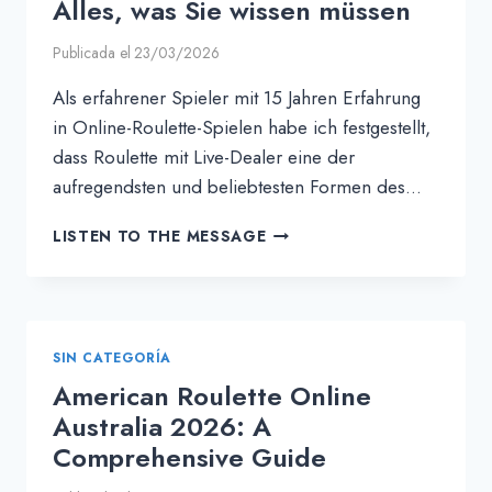
Alles, was Sie wissen müssen
Publicada el
23/03/2026
Als erfahrener Spieler mit 15 Jahren Erfahrung
in Online-Roulette-Spielen habe ich festgestellt,
dass Roulette mit Live-Dealer eine der
aufregendsten und beliebtesten Formen des…
ROULETTE
LISTEN TO THE MESSAGE
MIT
LIVE-
DEALER
LEGAL:
ALLES,
SIN CATEGORÍA
WAS
American Roulette Online
SIE
WISSEN
Australia 2026: A
MÜSSEN
Comprehensive Guide