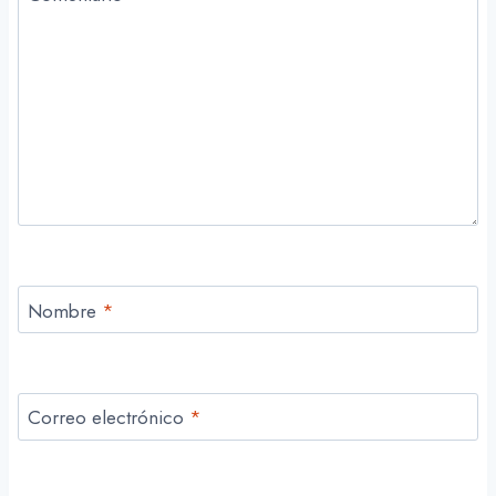
Nombre
*
Correo electrónico
*