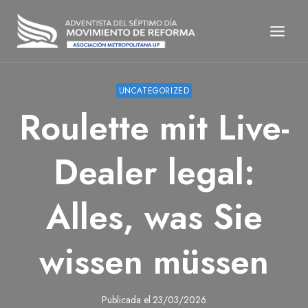
Saltar
al
contenido
UNCATEGORIZED
Roulette mit Live-
Dealer legal:
Alles, was Sie
wissen müssen
Publicada el
23/03/2026