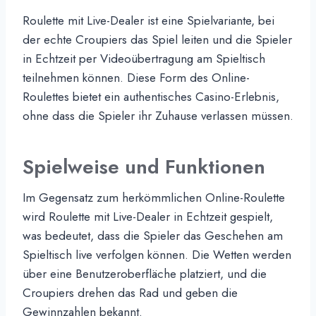
Roulette mit Live-Dealer ist eine Spielvariante, bei
der echte Croupiers das Spiel leiten und die Spieler
in Echtzeit per Videoübertragung am Spieltisch
teilnehmen können. Diese Form des Online-
Roulettes bietet ein authentisches Casino-Erlebnis,
ohne dass die Spieler ihr Zuhause verlassen müssen.
Spielweise und Funktionen
Im Gegensatz zum herkömmlichen Online-Roulette
wird Roulette mit Live-Dealer in Echtzeit gespielt,
was bedeutet, dass die Spieler das Geschehen am
Spieltisch live verfolgen können. Die Wetten werden
über eine Benutzeroberfläche platziert, und die
Croupiers drehen das Rad und geben die
Gewinnzahlen bekannt.