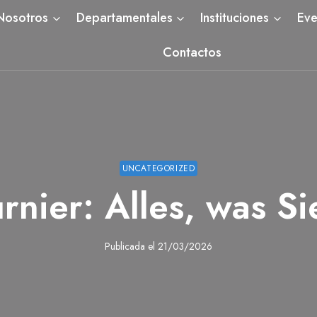
Nosotros
Departamentales
Instituciones
Eve
Contactos
UNCATEGORIZED
urnier: Alles, was 
Publicada el
21/03/2026