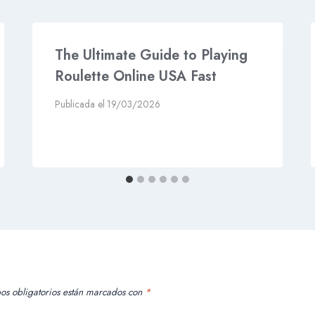
The Ultimate Guide to Playing
Roulette Online USA Fast
Publicada el
19/03/2026
os obligatorios están marcados con
*