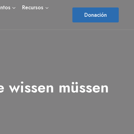
ntos
Recursos
Donación
Sie wissen müssen