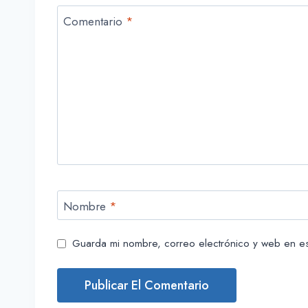
Comentario
*
Nombre
*
Guarda mi nombre, correo electrónico y web en e