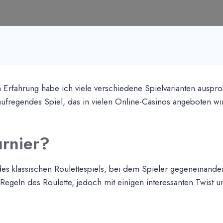
n Erfahrung habe ich viele verschiedene Spielvarianten auspro
 aufregendes Spiel, das in vielen Online-Casinos angeboten wi
urnier?
e des klassischen Roulettespiels, bei dem Spieler gegeneinand
n Regeln des Roulette, jedoch mit einigen interessanten Twis