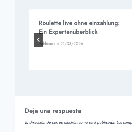
Roulette live ohne einzahlung:
Ein Expertenüberblick
Publicada el
21/03/2026
Deja una respuesta
Tu dirección de correo electrónico no será publicada.
Los camp