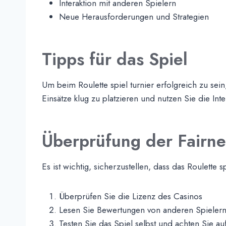
Interaktion mit anderen Spielern
Neue Herausforderungen und Strategien
Tipps für das Spiel
Um beim Roulette spiel turnier erfolgreich zu sein,
Einsätze klug zu platzieren und nutzen Sie die In
Überprüfung der Fairne
Es ist wichtig, sicherzustellen, dass das Roulette 
Überprüfen Sie die Lizenz des Casinos
Lesen Sie Bewertungen von anderen Spieler
Testen Sie das Spiel selbst und achten Sie a