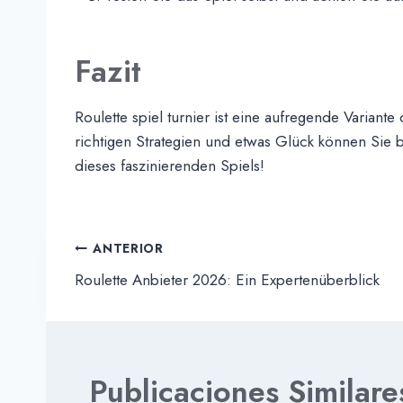
Fazit
Roulette spiel turnier ist eine aufregende Variante
richtigen Strategien und etwas Glück können Sie b
dieses faszinierenden Spiels!
Navegación
ANTERIOR
de
Roulette Anbieter 2026: Ein Expertenüberblick
entradas
Publicaciones Similare