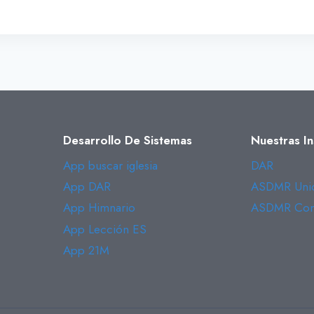
Desarrollo De Sistemas
Nuestras In
App buscar iglesia
DAR
App DAR
ASDMR Unió
App Himnario
ASDMR Conf
App Lección ES
App 21M