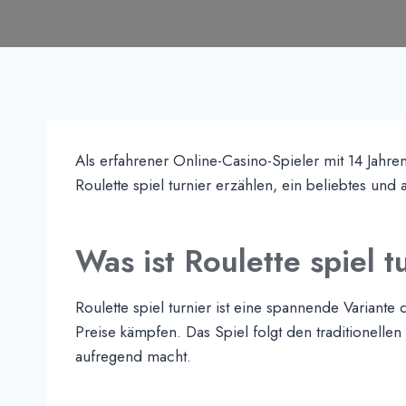
Als erfahrener Online-Casino-Spieler mit 14 Jahre
Roulette spiel turnier erzählen, ein beliebtes und
Was ist Roulette spiel t
Roulette spiel turnier ist eine spannende Variant
Preise kämpfen. Das Spiel folgt den traditionelle
aufregend macht.