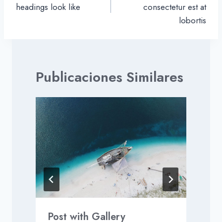
entradas
headings look like
consectetur est at
lobortis
Publicaciones Similares
P
Post with Gallery