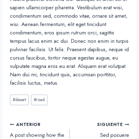
sapien ullamcorper pharetra. Vestibulum erat wisi,
condimentum sed, commodo vitae, ornare sit amet,
wisi. Aenean fermentum, elit eget tincidunt
condimentum, eros ipsum rutrum orci, sagittis
tempus lacus enim ac dui. Donec non enim in turpis
pulvinar facilisis. Ut felis. Praesent dapibus, neque id
cursus faucibus, tortor neque egestas augue, eu
vulputate magna eros eu erat. Aliquam erat volutpat.
Nam dui mi, tincidunt quis, accumsan porttitor,
facilisis luctus, metus.
Etiquetas
#
desert
#
road
de
la
entrada:
Navegación
ANTERIOR
SIGUIENTE
de
A post showing how the
Sed posuere