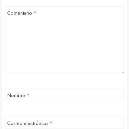
Comentario
*
Nombre
*
Correo electrónico
*