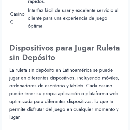
rápidos.
Interfaz fácil de usar y excelente servicio al
Casino
cliente para una experiencia de juego
C
óptima.
Dispositivos para Jugar Ruleta
sin Depósito
La ruleta sin depósito en Latinoamérica se puede
jugar en diferentes dispositivos, incluyendo móviles,
ordenadores de escritorio y tablets. Cada casino
puede tener su propia aplicación o plataforma web
optimizada para diferentes dispositivos, lo que te
permite disfrutar del juego en cualquier momento y
lugar.